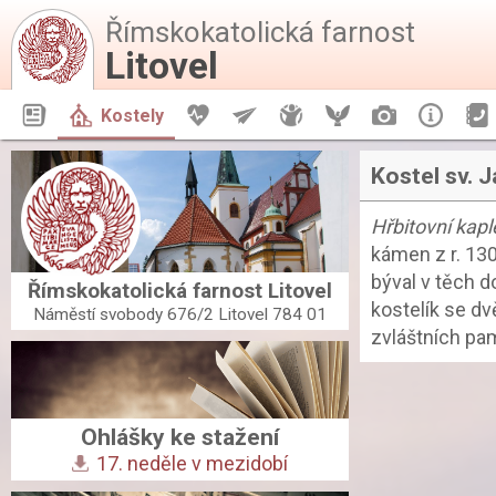
Římskokatolická farnost
Litovel
Aktuality
Kostely
Život farnosti
Aktivity
Mládež
Orel
Fotogalerie
Infor
Kostel sv. J
Hřbitovní kapl
kámen z r. 130
býval v těch d
Římskokatolická farnost Litovel
kostelík se dv
Náměstí svobody 676/2 Litovel 784 01
zvláštních pa
Ohlášky ke stažení
17. neděle v mezidobí